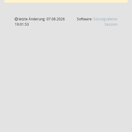
letzte Änderung: 07.08.2026
Software:
Sitzungsdienst
(Wird in
19:01:53
Session