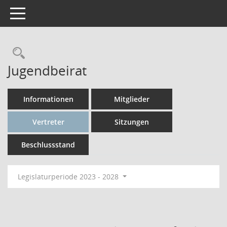
Toggle navigation
Rechercheauswahl
Jugendbeirat
Informationen
Mitglieder
Vertreter
Sitzungen
Beschlussstand
Legislaturperiode 2023 - 2028