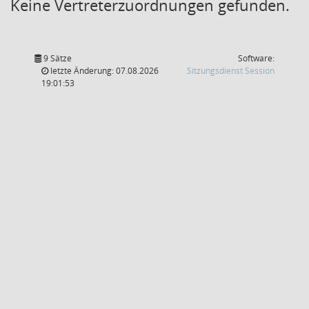
Keine Vertreterzuordnungen gefunden.
9 Sätze
Software:
(Wird in
letzte Änderung: 07.08.2026
Sitzungsdienst
Session
19:01:53