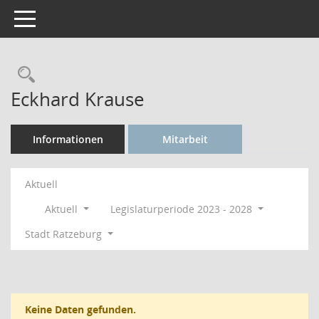
Toggle navigation
Rechercheauswahl
Eckhard Krause
Informationen
Mitarbeit
Aktuell
Aktuell
Legislaturperiode 2023 - 2028
Stadt Ratzeburg
Keine Daten gefunden.