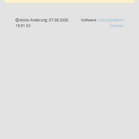
letzte Änderung: 07.08.2026
Software:
Sitzungsdienst
(Wird in
19:01:53
Session