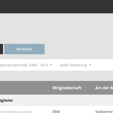
Mitarbeit
egislaturperiode 2008 - 2013
Stadt Ratzeburg
Mitgliedschaft
Art der 
tglieder
nd Umweltausschuss
FRW
Stellvertr