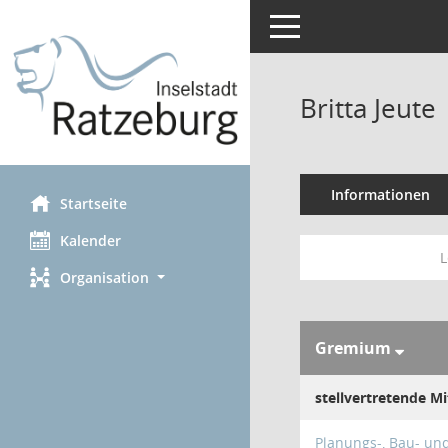
Toggle navigation
Britta Jeute
Informationen
Startseite
Kalender
L
Organisation
Gremium
stellvertretende Mi
Planungs-, Bau- u