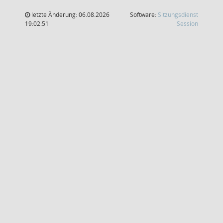
letzte Änderung: 06.08.2026
Software:
Sitzungsdienst
(Wird in
19:02:51
Session