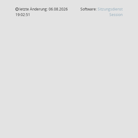
letzte Änderung: 06.08.2026
Software:
Sitzungsdienst
(Wird in
19:02:51
Session