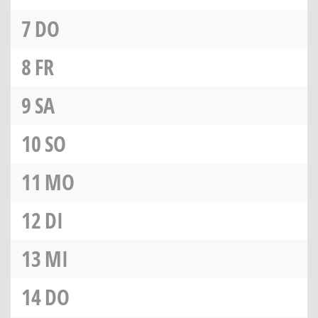
7
DO
8
FR
9
SA
10
SO
11
MO
12
DI
13
MI
14
DO