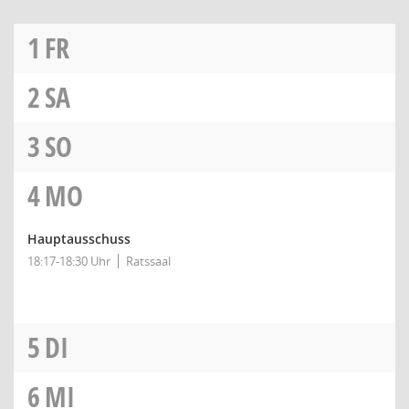
1
FR
2
SA
3
SO
4
MO
Hauptausschuss
18:17-18:30 Uhr
Ratssaal
5
DI
6
MI