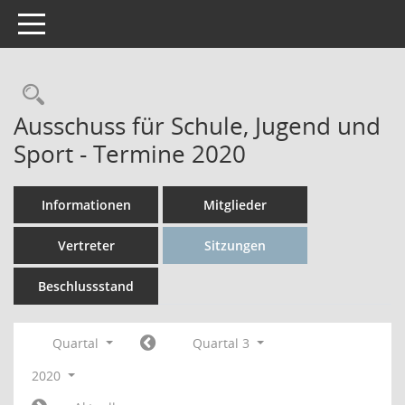
Toggle navigation
Rechercheauswahl
Ausschuss für Schule, Jugend und
Sport - Termine 2020
Informationen
Mitglieder
Vertreter
Sitzungen
Beschlussstand
Quartal
Quartal 3
2020