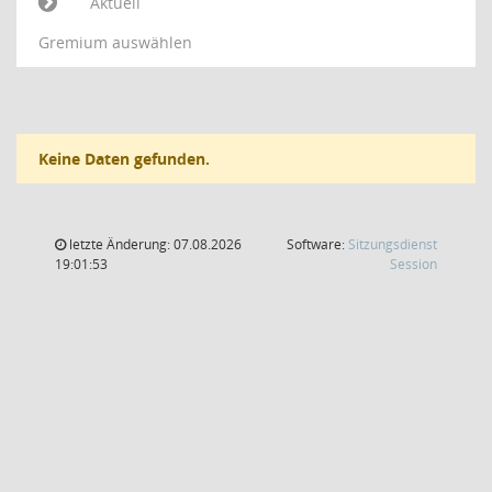
Aktuell
Gremium auswählen
Keine Daten gefunden.
letzte Änderung: 07.08.2026
Software:
Sitzungsdienst
(Wird in
19:01:53
Session