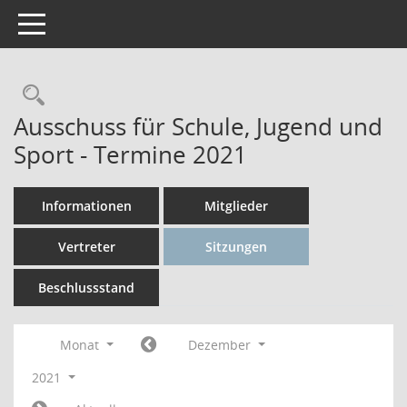
Toggle navigation
Rechercheauswahl
Ausschuss für Schule, Jugend und
Sport - Termine 2021
Informationen
Mitglieder
Vertreter
Sitzungen
Beschlussstand
Monat
Dezember
2021