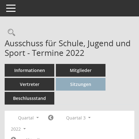
Toggle navigation
Rechercheauswahl
Ausschuss für Schule, Jugend und
Sport - Termine 2022
Informationen
Mitglieder
Vertreter
Sitzungen
Beschlussstand
Quartal
Quartal 3
2022