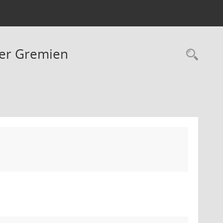
her Gremien
Rec