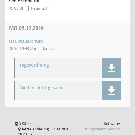
Seniorenbeirat
15:00 Uhr
Raum 2.11
MO
05.12.2016
Hauptausschuss
18:30-19:43 Uhr
Ratssaal
Tagesordnung
Niederschrift gesamt
3 Sätze
Software:
(Wird in
letzte Änderung: 07.08.2026
Sitzungsdienst
Session
19:01:53