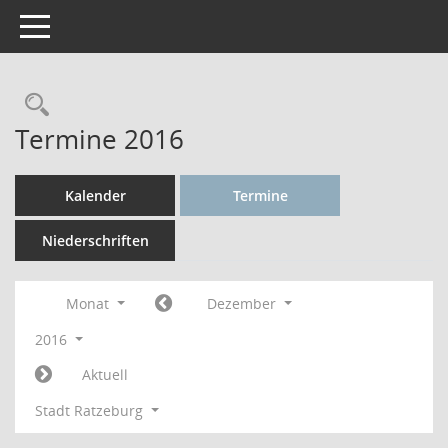
Toggle navigation
Rechercheauswahl
Termine 2016
Kalender
Termine
Niederschriften
Monat
Dezember
2016
Aktuell
Stadt Ratzeburg