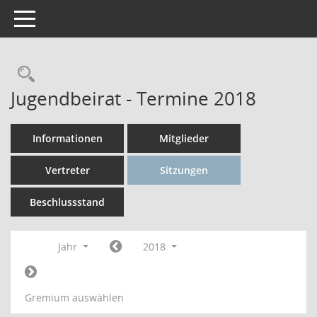
Toggle navigation
Rechercheauswahl
Jugendbeirat - Termine 2018
Informationen
Mitglieder
Vertreter
Sitzungen
Beschlussstand
Jahr
2018
Gremium auswählen