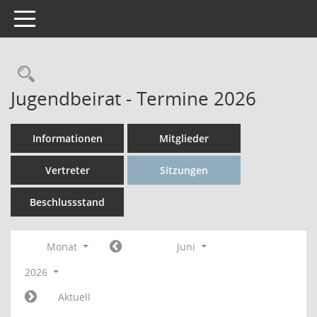
Toggle navigation
Rechercheauswahl
Jugendbeirat - Termine 2026
Informationen
Mitglieder
Vertreter
Sitzungen
Beschlussstand
Monat
Juni
2026
Aktuell