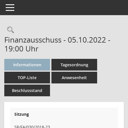
Toggle navigation
Rechercheauswahl
Finanzausschuss - 05.10.2022 -
19:00 Uhr
Informationen
Tagesordnung
TOP-Liste
Anwesenheit
Beschlussstand
Sitzung
SR/FA/030/2018-23