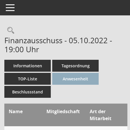
Toggle navigation
Rechercheauswahl
Finanzausschuss - 05.10.2022 -
19:00 Uhr
Informationen
Tagesordnung
TOP-Liste
Anwesenheit
Beschlussstand
Name
Mitgliedschaft
Art der
Mitarbeit