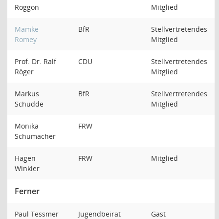
Roggon
Mitglied
Mamke
BfR
Stellvertretendes
Romey
Mitglied
Prof. Dr. Ralf
CDU
Stellvertretendes
Röger
Mitglied
Markus
BfR
Stellvertretendes
Schudde
Mitglied
Monika
FRW
Schumacher
Hagen
FRW
Mitglied
Winkler
Ferner
Paul Tessmer
Jugendbeirat
Gast