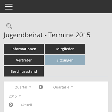
Toggle navigation
Rechercheauswahl
Jugendbeirat - Termine 2015
Informationen
Mitglieder
Vertreter
Sitzungen
Beschlussstand
Quartal
Quartal 4
2015
Aktuell