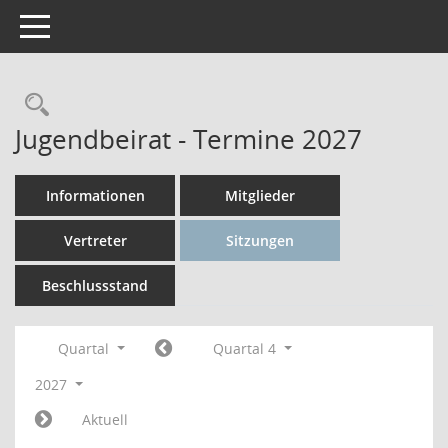
Toggle navigation
Rechercheauswahl
Jugendbeirat - Termine 2027
Informationen
Mitglieder
Vertreter
Sitzungen
Beschlussstand
Quartal
Quartal 4
2027
Aktuell